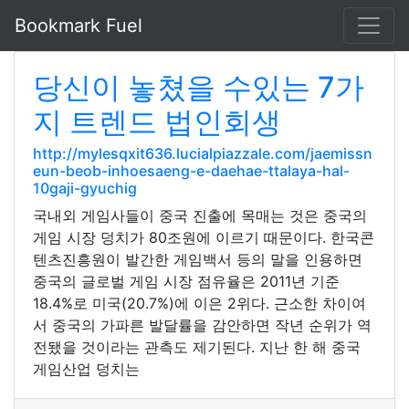
Bookmark Fuel
당신이 놓쳤을 수있는 7가
지 트렌드 법인회생
http://mylesqxit636.lucialpiazzale.com/jaemissn
eun-beob-inhoesaeng-e-daehae-ttalaya-hal-
10gaji-gyuchig
국내외 게임사들이 중국 진출에 목매는 것은 중국의
게임 시장 덩치가 80조원에 이르기 때문이다. 한국콘
텐츠진흥원이 발간한 게임백서 등의 말을 인용하면
중국의 글로벌 게임 시장 점유율은 2011년 기준
18.4%로 미국(20.7%)에 이은 2위다. 근소한 차이여
서 중국의 가파른 발달률을 감안하면 작년 순위가 역
전됐을 것이라는 관측도 제기된다. 지난 한 해 중국
게임산업 덩치는