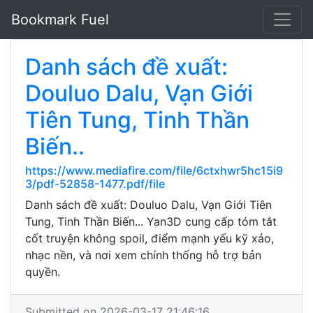
Bookmark Fuel
Danh sách đề xuất:
Douluo Dalu, Vạn Giới
Tiên Tung, Tinh Thần
Biến..
https://www.mediafire.com/file/6ctxhwr5hc15i9
3/pdf-52858-1477.pdf/file
Danh sách đề xuất: Douluo Dalu, Vạn Giới Tiên
Tung, Tinh Thần Biến... Yan3D cung cấp tóm tắt
cốt truyện không spoil, điểm mạnh yếu kỹ xảo,
nhạc nền, và nơi xem chính thống hỗ trợ bản
quyền.
Submitted on 2026-03-17 21:46:16