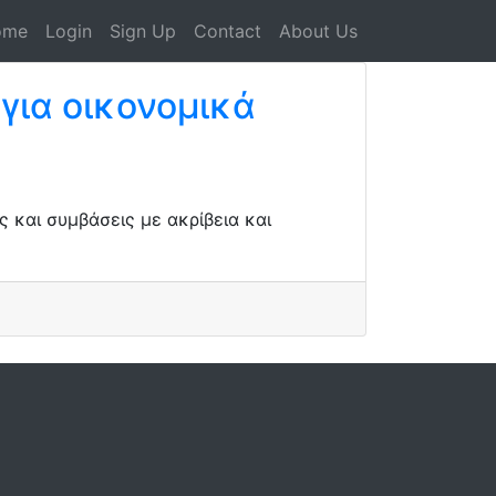
ome
Login
Sign Up
Contact
About Us
για οικονομικά
 και συμβάσεις με ακρίβεια και