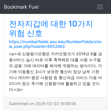
Bookmark Fuel
전자지갑에 대한 10가지
위험 신호
https://numberfields.asu.edu/NumberFields/sho
w_user.php?userid=6553363
<p>새 신용평가모형은 카카오뱅크가 2014년 8월 금
융서비스 실시 바로 이후 축척해온 대출 사용 누구들
의 금융 거래 데이터를 해석해 적용하는 방식이다. 거
기에 이동통신 3사가 보유한 통신비 정상 납부 기한
이나 데이터 평균 사용량 등 통신과금 서비스 이용 아
이디어 등도 추가해 신용평가에 활용하고 있을 것이
다.</p>
Submitted on 2026-03-03 16:08:56