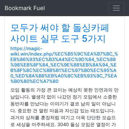
Bookmark Fuel
모두가 써야 할 돌싱카페
사이트 실무 도구 5가지
https://magic-
wiki.win/index.php/%EC%B5%9C%EA%B7%BC_%
EB%86%93%EC%B3%A4%EC%9D%84_%EC%88
%98%EB%8F%84_%EC%9E%88%EB%8A%94_%E
B%8F%8C%EC%8B%B1%EC%97%B0%EC%95%A
0_%ED%8A%B8%EB%A0%8C%EB%93%9C_7%EA
%B0%80%EC%A7%80
모임 활동의 가장 큰 묘미는 예상치 못한 인연과의 만
남입니다. 별생각 없이 나갔던 정기 모임에서 소중한
동반자를 만났다는 이야기가 결코 남의 일이 아닙니
다. 중요한 건 열린 마음과 자신감 있는 태도입니다.
과거의 상처를 훈장처럼 여기고 더욱 단단한 모습으
로 세상을 마주하세요. 3040 돌싱 모임은 열정이 가