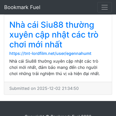
Bookmark Fuel
Nhà cái Siu88 thường
xuyên cập nhật các trò
chơi mới nhất
https://tnt-lordfilm.net/user/egennahumt
Nhà cái Siu88 thường xuyên cập nhật các trò
chơi mới nhất, đảm bảo mang đến cho người
chơi những trải nghiệm thú vị và hiện đại nhất.
Submitted on 2025-12-02 21:34:50