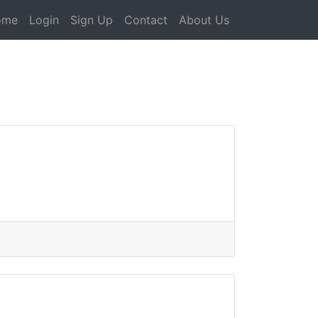
ome
Login
Sign Up
Contact
About Us