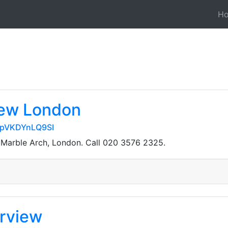
H
iew London
5pVKDYnLQ9SI
 Marble Arch, London. Call 020 3576 2325.
rview