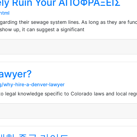
ely Ruin Your ΑΠΟΦΡΑΞΕΙΣ
html
ding their sewage system lines. As long as they are functi
show up, it can suggest a significant
Lawyer?
g/why-hire-a-denver-lawyer
to legal knowledge specific to Colorado laws and local reg