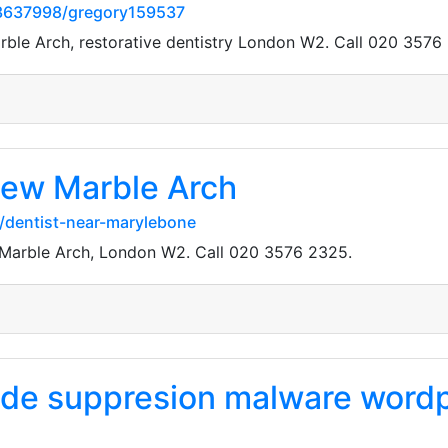
3637998/gregory159537
ble Arch, restorative dentistry London W2. Call 020 3576
iew Marble Arch
s/dentist-near-marylebone
 Marble Arch, London W2. Call 020 3576 2325.
 de suppresion malware wordpr