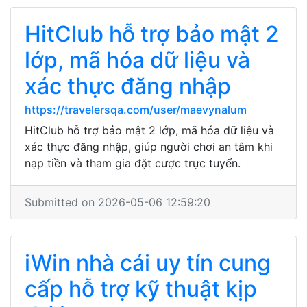
HitClub hỗ trợ bảo mật 2
lớp, mã hóa dữ liệu và
xác thực đăng nhập
https://travelersqa.com/user/maevynalum
HitClub hỗ trợ bảo mật 2 lớp, mã hóa dữ liệu và
xác thực đăng nhập, giúp người chơi an tâm khi
nạp tiền và tham gia đặt cược trực tuyến.
Submitted on 2026-05-06 12:59:20
iWin nhà cái uy tín cung
cấp hỗ trợ kỹ thuật kịp