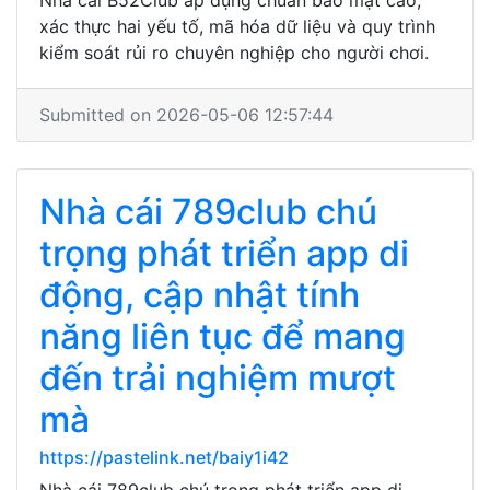
Nhà cái B52Club áp dụng chuẩn bảo mật cao,
xác thực hai yếu tố, mã hóa dữ liệu và quy trình
kiểm soát rủi ro chuyên nghiệp cho người chơi.
Submitted on 2026-05-06 12:57:44
Nhà cái 789club chú
trọng phát triển app di
động, cập nhật tính
năng liên tục để mang
đến trải nghiệm mượt
mà
https://pastelink.net/baiy1i42